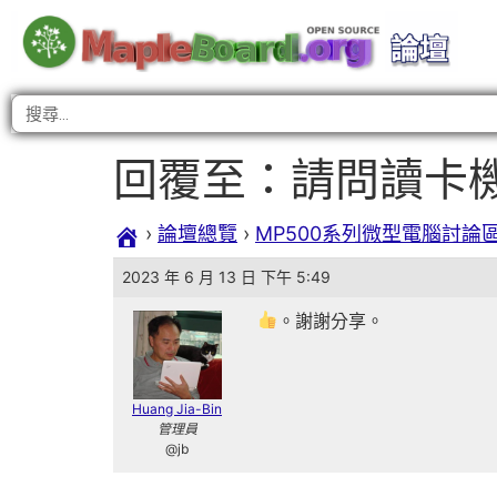
回覆至：請問讀卡
›
論壇總覽
›
MP500系列微型電腦討論
2023 年 6 月 13 日 下午 5:49
。謝謝分享。
Huang Jia-Bin
管理員
@jb