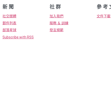
新 聞
社 群
參 考 
社交媒體
加入我們
文件下載
郵件列表
服務 ＆ 訓練
部落星球
發言規範
Subscribe with RSS