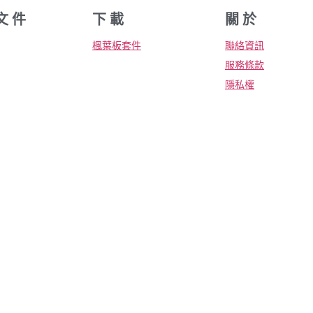
文 件
下 載
關 於
楓葉板套件
聯絡資訊
服務條款
隱私權