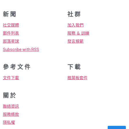
新 聞
社 群
社交媒體
加入我們
郵件列表
服務 ＆ 訓練
部落星球
發言規範
Subscribe with RSS
參 考 文 件
下 載
文件下載
楓葉板套件
關 於
聯絡資訊
服務條款
隱私權