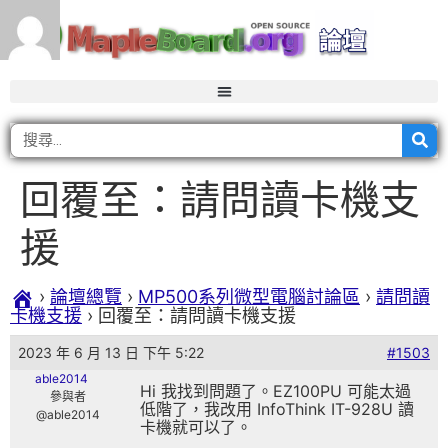
回覆至：請問讀卡機支
援
›
論壇總覽
›
MP500系列微型電腦討論區
›
請問讀
卡機支援
›
回覆至：請問讀卡機支援
2023 年 6 月 13 日 下午 5:22
#1503
able2014
Hi 我找到問題了。EZ100PU 可能太過
參與者
低階了，我改用 InfoThink IT-928U 讀
@able2014
卡機就可以了。