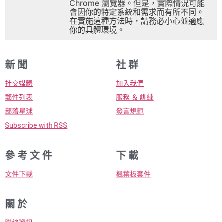
Chrome 瀏覽器。但是，實際情況可能
會因你的特定系統和需求而有所不同。
在實施這種方法時，請務必小心並適應
你的具體環境。
新 聞
社 群
社交媒體
加入我們
郵件列表
服務 ＆ 訓練
部落星球
發言規範
Subscribe with RSS
參 考 文 件
下 載
文件下載
楓葉板套件
關 於