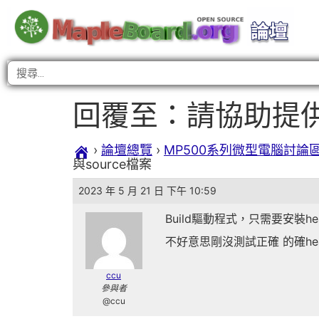
回覆至：請協助提供MP5
›
論壇總覽
›
MP500系列微型電腦討論
與source檔案
2023 年 5 月 21 日 下午 10:59
Build驅動程式，只需要安裝head
不好意思剛沒測試正確 的確hea
ccu
參與者
@ccu