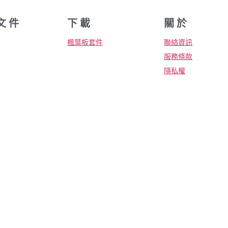
文 件
下 載
關 於
楓葉板套件
聯絡資訊
服務條款
隱私權