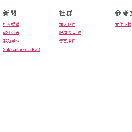
新 聞
社 群
參 考 
社交媒體
加入我們
文件下載
郵件列表
服務 ＆ 訓練
部落星球
發言規範
Subscribe with RSS