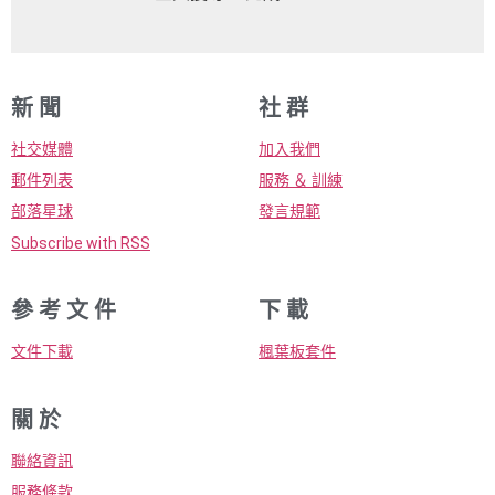
新 聞
社 群
社交媒體
加入我們
郵件列表
服務 ＆ 訓練
部落星球
發言規範
Subscribe with RSS
參 考 文 件
下 載
文件下載
楓葉板套件
關 於
聯絡資訊
服務條款