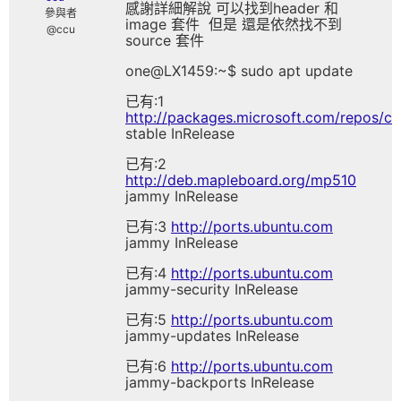
感謝詳細解說 可以找到header 和
參與者
image 套件 但是 還是依然找不到
@ccu
source 套件
one@LX1459:~$ sudo apt update
已有:1
http://packages.microsoft.com/repos/c
stable InRelease
已有:2
http://deb.mapleboard.org/mp510
jammy InRelease
已有:3
http://ports.ubuntu.com
jammy InRelease
已有:4
http://ports.ubuntu.com
jammy-security InRelease
已有:5
http://ports.ubuntu.com
jammy-updates InRelease
已有:6
http://ports.ubuntu.com
jammy-backports InRelease