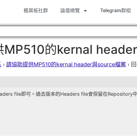
楓葉板社群
論壇總覽
Telegram群組
10的kernal header
區
›
請協助提供MP510的kernal header與source檔案
›
回
ers file即可。過去版本的Headers file會保留在Repository