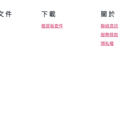
文 件
下 載
關 於
楓葉板套件
聯絡資訊
服務條款
隱私權