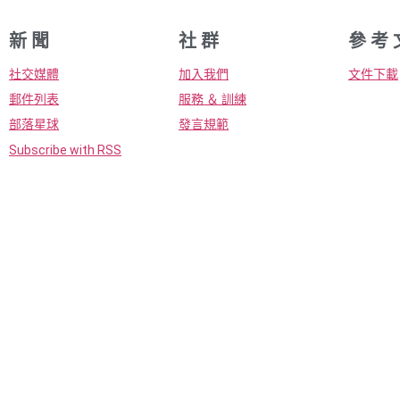
新 聞
社 群
參 考 
社交媒體
加入我們
文件下載
郵件列表
服務 ＆ 訓練
部落星球
發言規範
Subscribe with RSS