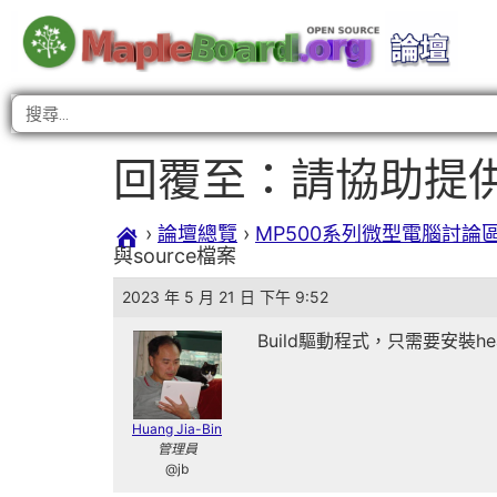
回覆至：請協助提供MP5
›
論壇總覽
›
MP500系列微型電腦討論
與source檔案
2023 年 5 月 21 日 下午 9:52
Build驅動程式，只需要安裝head
Huang Jia-Bin
管理員
@jb