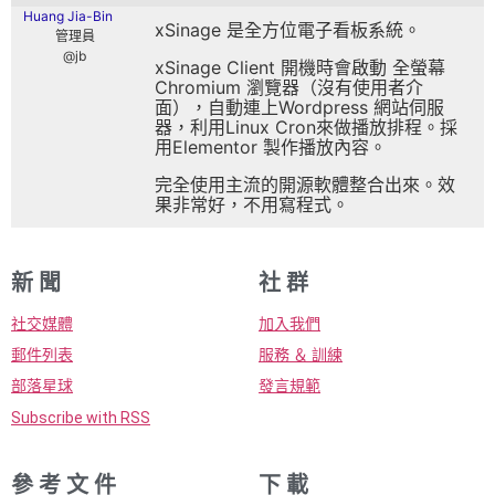
Huang Jia-Bin
xSinage 是全方位電子看板系統。
管理員
@jb
xSinage Client 開機時會啟動 全螢幕
Chromium 瀏覽器（沒有使用者介
面），自動連上Wordpress 網站伺服
器，利用Linux Cron來做播放排程。採
用Elementor 製作播放內容。
完全使用主流的開源軟體整合出來。效
果非常好，不用寫程式。
新 聞
社 群
社交媒體
加入我們
郵件列表
服務 ＆ 訓練
部落星球
發言規範
Subscribe with RSS
參 考 文 件
下 載