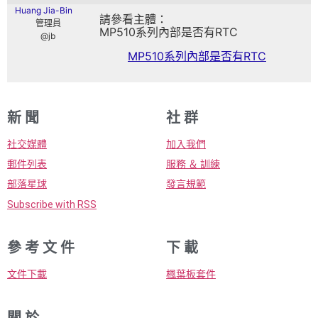
Huang Jia-Bin
請參看主體：
管理員
MP510系列內部是否有RTC
@jb
MP510系列內部是否有RTC
新 聞
社 群
社交媒體
加入我們
郵件列表
服務 ＆ 訓練
部落星球
發言規範
Subscribe with RSS
參 考 文 件
下 載
文件下載
楓葉板套件
關 於