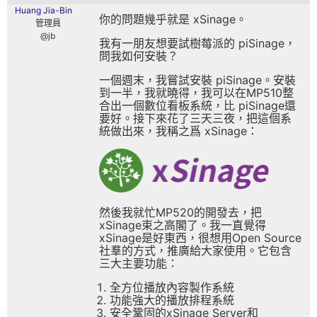
Huang Jia-Bin
你的問題幾乎就是 xSinage。
管理員
@jb
我有一朋友想要試樹莓派的 piSinage，
問我如何安裝？
一個週末，我嘗試安裝 piSinage。安裝
到一半，我就曉得，我可以在MP510整
合出一個數位看板系統，比 piSinage還
要好。接下來花了三天三夜，把這個系
統做出來，我稱之爲 xSinage：
然後我就忙MP520的開發去，把
xSinage束之高閣了。我一直覺得
xSinage是好東西，很想用Open Source
社羣的方式，推廣給大家使用。它包含
三大主要功能：
全方位播放內容製作系統
功能強大的播放排程系統
安全鞏固的xSinage Server和