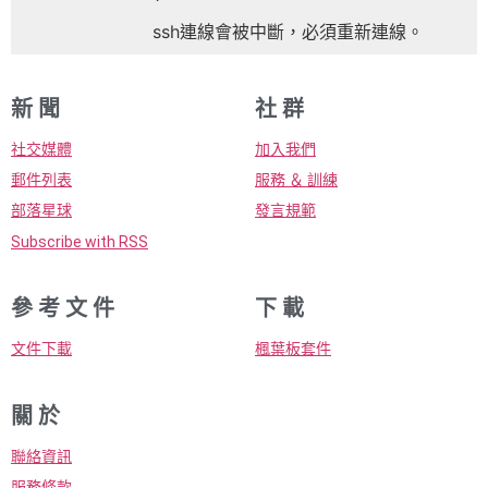
ssh連線會被中斷，必須重新連線。
新 聞
社 群
社交媒體
加入我們
郵件列表
服務 ＆ 訓練
部落星球
發言規範
Subscribe with RSS
參 考 文 件
下 載
文件下載
楓葉板套件
關 於
聯絡資訊
服務條款