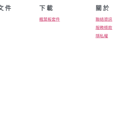
文 件
下 載
關 於
楓葉板套件
聯絡資訊
服務條款
隱私權