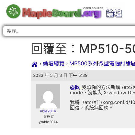
回覆至：MP510-
›
論壇總覽
›
MP500系列微型電腦討論
2023 年 5 月 3 日 下午 5:39
@jb
, 我照你的方法新增 /etc/X11
mode，沒進入 X-window
我將 /etc/X11/xorg.con
回復，系統無回應。
able2014
參與者
@able2014