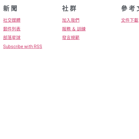
新 聞
社 群
參 考 
社交媒體
加入我們
文件下載
郵件列表
服務 ＆ 訓練
部落星球
發言規範
Subscribe with RSS