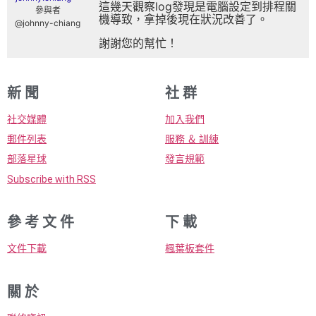
這幾天觀察log發現是電腦設定到排程關
參與者
機導致，拿掉後現在狀況改善了。
@johnny-chiang
謝謝您的幫忙！
新 聞
社 群
社交媒體
加入我們
郵件列表
服務 ＆ 訓練
部落星球
發言規範
Subscribe with RSS
參 考 文 件
下 載
文件下載
楓葉板套件
關 於