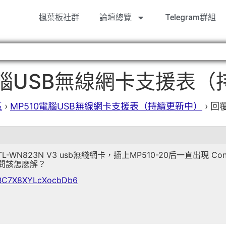
楓葉板社群
論壇總覽
Telegram群組
電腦USB無線網卡支援表
區
›
MP510電腦USB無線網卡支援表（持續更新中）
›
回
-WN823N V3 usb無綫網卡，插上MP510-20后一直出現 Connection
息，請問該怎麽解？
/TBC7X8XYLcXocbDb6