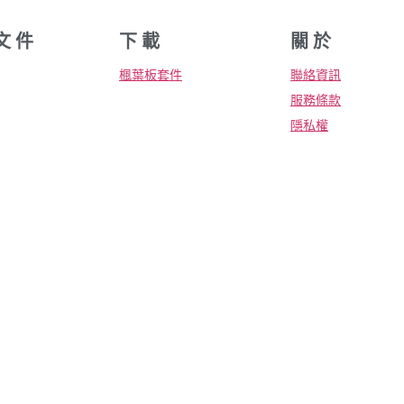
文 件
下 載
關 於
楓葉板套件
聯絡資訊
服務條款
隱私權