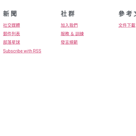
新 聞
社 群
參 考 
社交媒體
加入我們
文件下載
郵件列表
服務 ＆ 訓練
部落星球
發言規範
Subscribe with RSS