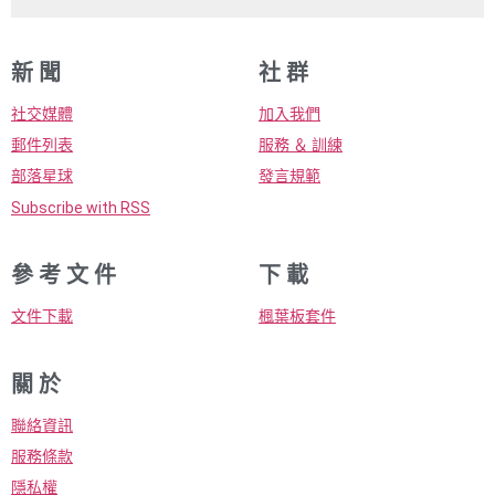
新 聞
社 群
社交媒體
加入我們
郵件列表
服務 ＆ 訓練
部落星球
發言規範
Subscribe with RSS
參 考 文 件
下 載
文件下載
楓葉板套件
關 於
聯絡資訊
服務條款
隱私權