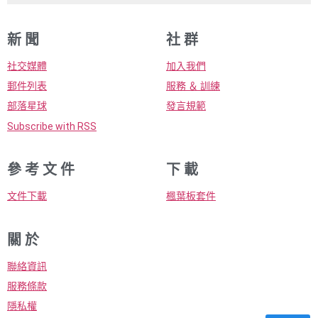
新 聞
社 群
社交媒體
加入我們
郵件列表
服務 ＆ 訓練
部落星球
發言規範
Subscribe with RSS
參 考 文 件
下 載
文件下載
楓葉板套件
關 於
聯絡資訊
服務條款
隱私權