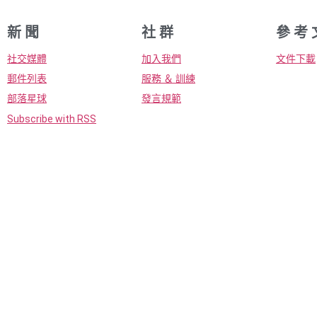
新 聞
社 群
參 考 
社交媒體
加入我們
文件下載
郵件列表
服務 ＆ 訓練
部落星球
發言規範
Subscribe with RSS