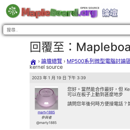
回覆至：Mapleboar
›
論壇總覽
›
MP500系列微型電腦討論
kernel source
2023 年 1 月 19 日 下午 3:39
您好。當然能合作最好，但 Ker
可以在板子上動到甚麼地步
請問您年後何時方便接電話？如果麻煩的
marty1885
參與者
@marty1885