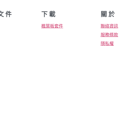
文 件
下 載
關 於
楓葉板套件
聯絡資訊
服務條款
隱私權