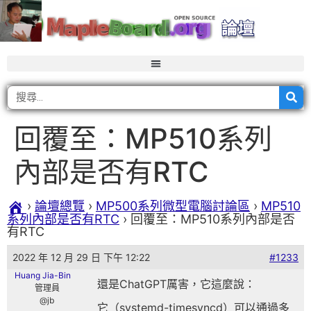
回覆至：MP510系列
內部是否有RTC
›
論壇總覽
›
MP500系列微型電腦討論區
›
MP510
系列內部是否有RTC
›
回覆至：MP510系列內部是否
有RTC
2022 年 12 月 29 日 下午 12:22
#1233
Huang Jia-Bin
還是ChatGPT厲害，它這麼說：
管理員
@jb
它（systemd-timesyncd）可以通過多