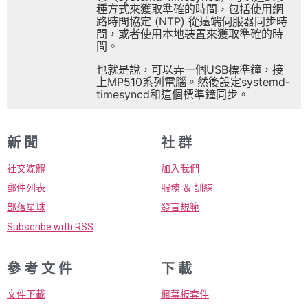
種方式來獲取準確的時間，包括使用網
路時間協定 (NTP) 從遠端伺服器同步時
間，或者使用本地裝置來獲取準確的時
間。
也就是說，可以弄一個USB標準鐘，接
上MP510系列電腦。然後設定systemd-
timesyncd和這個標準鐘同步。
新 聞
社 群
社交媒體
加入我們
郵件列表
服務 ＆ 訓練
部落星球
發言規範
Subscribe with RSS
參 考 文 件
下 載
文件下載
楓葉板套件