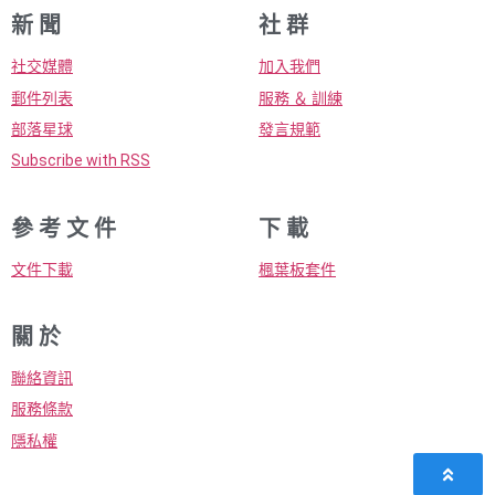
新 聞
社 群
社交媒體
加入我們
郵件列表
服務 ＆ 訓練
部落星球
發言規範
Subscribe with RSS
參 考 文 件
下 載
文件下載
楓葉板套件
關 於
聯絡資訊
服務條款
隱私權