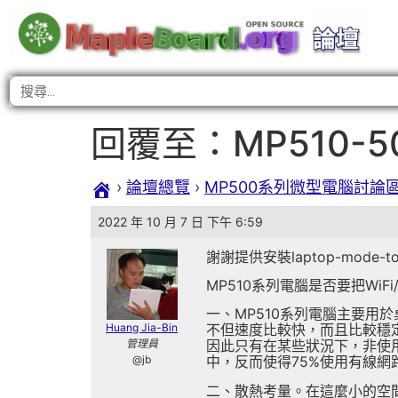
回覆至：MP510-
›
論壇總覽
›
MP500系列微型電腦討論
2022 年 10 月 7 日 下午 6:59
謝謝提供安裝laptop-mod
MP510系列電腦是否要把W
一、MP510系列電腦主要
Huang Jia-Bin
不但速度比較快，而且比較穩
管理員
因此只有在某些狀況下，非使用
@jb
中，反而使得75%使用有線網
二、散熱考量。在這麼小的空