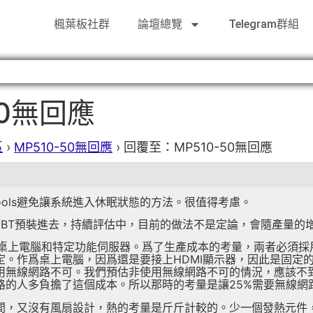
楓葉板社群
論壇總覽
Telegram群組
50無回應
區
›
MP510-50無回應
›
回覆至：MP510-50無回應
e-tools避免讓系統進入休眠狀態的方法。很值得考慮。
iFi/BT預裝進去，持續評估中，目前的做法不是定論，會隨產量
用於桌上電腦和特定功能伺服器。爲了生產成本的考量，兩者必須
定。作爲桌上電腦，因爲還是要接上HDMI顯示器，因此是固定
無線網路不可。我們預估非使用無線網路不可的情況，應該不到25%
路的人多負擔了這個成本。所以那時的考量是讓25%需要無線網
間，又沒有風扇設計，熱的考量是斤斤計較的。少一個發熱元件