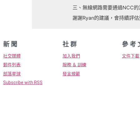
三、無線網路需要通過NCC
謝謝Ryan的建議，會持續評
新 聞
社 群
參 考 
社交媒體
加入我們
文件下載
郵件列表
服務 ＆ 訓練
部落星球
發言規範
Subscribe with RSS