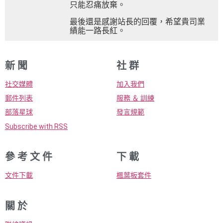
只能忍痛放棄。
最後還是感謝站長的回覆，希望貴司業
績能一路長紅。
新 聞
社 群
社交媒體
加入我們
郵件列表
服務 ＆ 訓練
部落星球
發言規範
Subscribe with RSS
參 考 文 件
下 載
文件下載
楓葉板套件
關 於