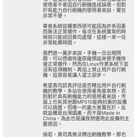
使用者不會因自行刷機造成損壞，但對
於有能力自行刷機的使用者來說，實在
非常不便。
畢竟系統這種東西很可能因為許多因素
而無法正常運作，每次在系統異常的時
候就只能送回貴司處理，這樣一來一往
非常耗費時間。
我們退一萬步來說，手機一旦出現問
題，可以透過恢復原廠預設來使手機恢
復正常運作，然而在Linux作業系統下並
沒有這項機制，再加上禁止用戶自行刷
機，這很容易讓人望之卻步。
希望貴司認真評估是否釋出用戶自行刷
機的教學，多站在使用者角度來想，否
則對於具有刷機能力的使用者來說，市
面上也有其他跟MP510能夠抗衡的設備
可以挑選。但唯一的最大差異在於，此
款設備是台灣國產，而不是Made in
China，為此也是讓我想選用此設備的主
要原因。
倘若，貴司真無法釋出刷機教學，那也