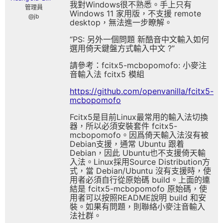
我對Windows很不熟悉。手上只有
管理員
Windows 11 家用版，不支援 remote
@jb
desktop，無法進一步瞭解。
“PS: 另外一個問題 新酷音中文輸入如何
選用倚天鍵盤方式輸入中文 ?”
請參考：fcitx5-mcbopomofo: 小麥注
音輸入法 fcitx5 模組
https://github.com/openvanilla/fcitx5-
mcbopomofo
Fcitx5是目前Linux最常用的輸入法切換
器，所以必須安裝套件 fcitx5-
mcbopomofo。因爲倚天輸入法沒有被
Debian支援，通常 Ubuntu 跟着
Debian，因此 Ubuntu也不支援倚天輸
入法。Linux採用Source Distribution方
式，當 Debian/Ubuntu 沒有支援時，使
用者必須自行從原始碼 build。上面的連
結是 fcitx5-mcbopomofo 原始碼，使
用者可以按照README說明 build 和安
裝。如果有問題，則聯絡小麥注音輸入
法社群。