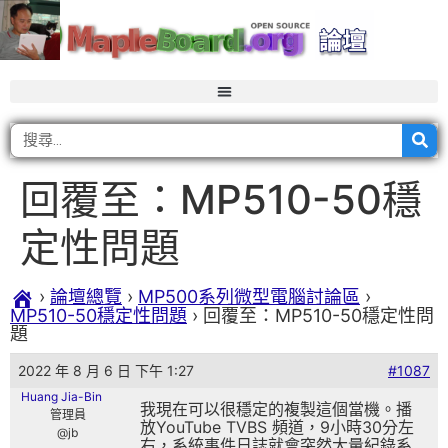
回覆至：MP510-50穩
定性問題
›
論壇總覽
›
MP500系列微型電腦討論區
›
MP510-50穩定性問題
›
回覆至：MP510-50穩定性問
題
2022 年 8 月 6 日 下午 1:27
#1087
Huang Jia-Bin
我現在可以很穩定的複製這個當機。播
管理員
放YouTube TVBS 頻道，9小時30分左
@jb
右，系統事件日誌就會突然大量紀錄系