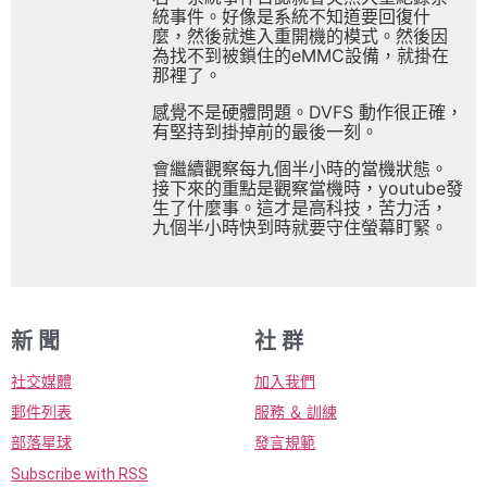
統事件。好像是系統不知道要回復什
麼，然後就進入重開機的模式。然後因
為找不到被鎖住的eMMC設備，就掛在
那裡了。
感覺不是硬體問題。DVFS 動作很正確，
有堅持到掛掉前的最後一刻。
會繼續觀察每九個半小時的當機狀態。
接下來的重點是觀察當機時，youtube發
生了什麼事。這才是高科技，苦力活，
九個半小時快到時就要守住螢幕盯緊。
新 聞
社 群
社交媒體
加入我們
郵件列表
服務 ＆ 訓練
部落星球
發言規範
Subscribe with RSS