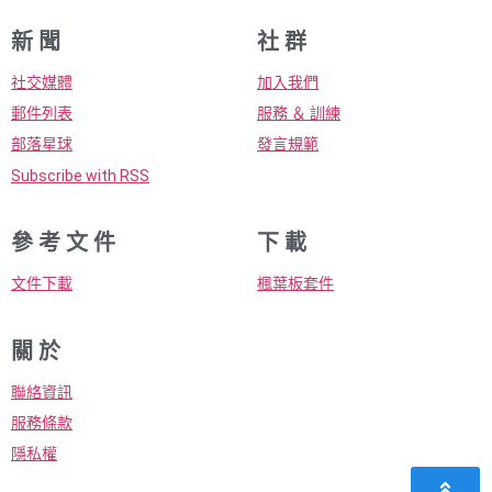
新 聞
社 群
社交媒體
加入我們
郵件列表
服務 ＆ 訓練
部落星球
發言規範
Subscribe with RSS
參 考 文 件
下 載
文件下載
楓葉板套件
關 於
聯絡資訊
服務條款
隱私權