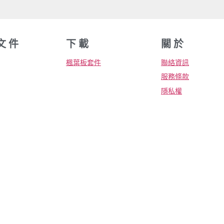
文 件
下 載
關 於
楓葉板套件
聯絡資訊
服務條款
隱私權