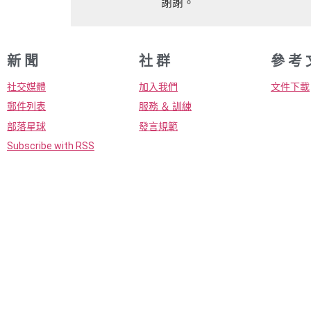
謝謝。
新 聞
社 群
參 考 
社交媒體
加入我們
文件下載
郵件列表
服務 ＆ 訓練
部落星球
發言規範
Subscribe with RSS