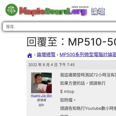
回覆至：MP510-
›
論壇總覽
›
MP500系列微型電腦討論
2022 年 8 月 4 日 下午 7:45
我這邊開發時測試72小時沒
如果方便的話，煩請執行
$ mtop
Huang Jia-Bin
如附檔。
管理員
@jb
煩請告知執行Youtube數小