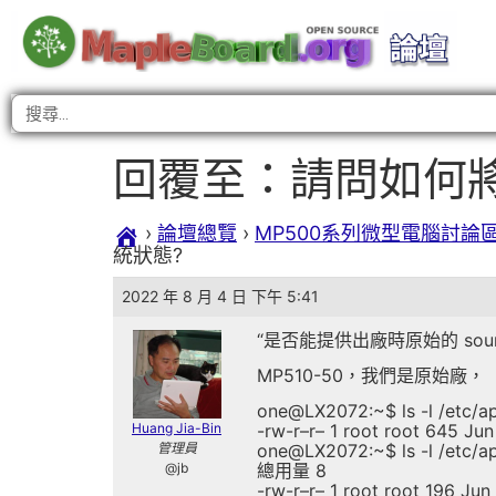
回覆至：請問如何將
›
論壇總覽
›
MP500系列微型電腦討論
統狀態?
2022 年 8 月 4 日 下午 5:41
“是否能提供出廠時原始的 source
MP510-50，我們是原始廠，
one@LX2072:~$ ls -l /etc/apt
Huang Jia-Bin
-rw-r–r– 1 root root 645 Jun 
管理員
one@LX2072:~$ ls -l /etc/apt
@jb
總用量 8
-rw-r–r– 1 root root 196 Jun