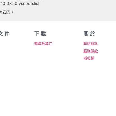
 10 07:50 vscode.list
進去的。
文 件
下 載
關 於
楓葉板套件
聯絡資訊
服務條款
隱私權