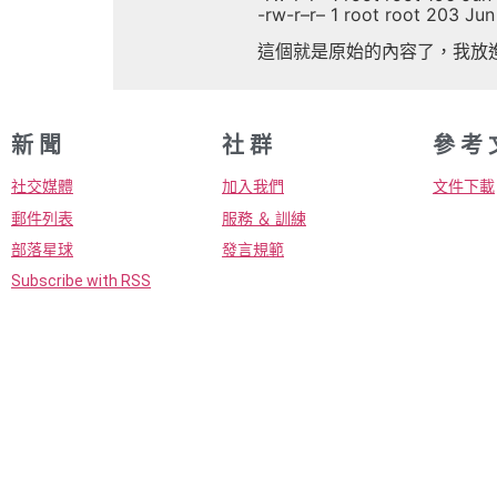
-rw-r–r– 1 root root 203 Jun
這個就是原始的內容了，我放
新 聞
社 群
參 考 
社交媒體
加入我們
文件下載
郵件列表
服務 ＆ 訓練
部落星球
發言規範
Subscribe with RSS