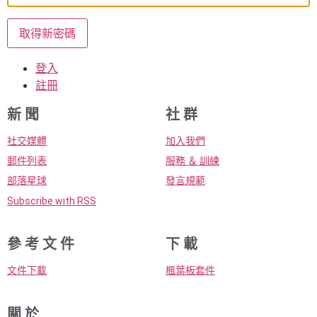
取得新密碼
登入
註冊
新 聞
社 群
社交媒體
加入我們
郵件列表
服務 ＆ 訓練
部落星球
發言規範
Subscribe with RSS
參 考 文 件
下 載
文件下載
楓葉板套件
關 於