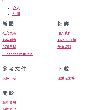
登入
註冊
新 聞
社 群
社交媒體
加入我們
郵件列表
服務 ＆ 訓練
部落星球
發言規範
Subscribe with RSS
參 考 文 件
下 載
文件下載
楓葉板套件
關 於
聯絡資訊
服務條款