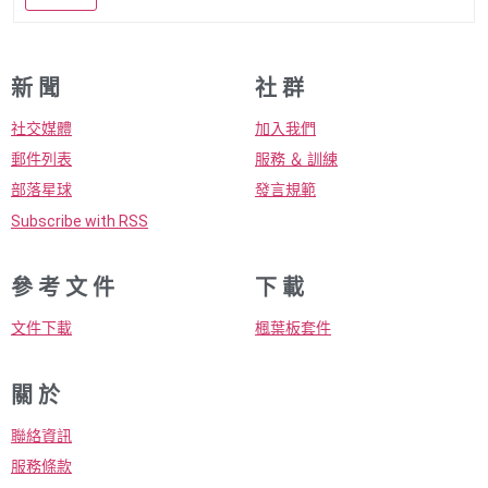
新 聞
社 群
社交媒體
加入我們
郵件列表
服務 ＆ 訓練
部落星球
發言規範
Subscribe with RSS
參 考 文 件
下 載
文件下載
楓葉板套件
關 於
聯絡資訊
服務條款