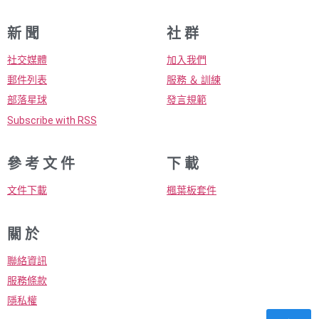
新 聞
社 群
社交媒體
加入我們
郵件列表
服務 ＆ 訓練
部落星球
發言規範
Subscribe with RSS
參 考 文 件
下 載
文件下載
楓葉板套件
關 於
聯絡資訊
服務條款
隱私權