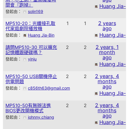
間會『跑掉』
Huang Jia-B
發起由：
solin169
2 years
MP510-20：光纖接孔取
1
1
ago
代家庭劇院播放機
Huang Jia-B
發起由：
Huang Jia-Bin
2 years, 1
請問MP510-30 可以擴充
2
2
month
記憶體跟硬碟嗎？
ago
發起由：
yinju
Huang Jia-B
2 years, 4
MP510-50 USB關機停止
2
2
months
供電問題
ago
發起由：
c856th63@gmail.com
Huang Jia-B
2 years, 4
MP510-50有無辦法進
2
2
months
BIOS更改開機模式
ago
發起由：
johnny.chiang
Huang Jia-B