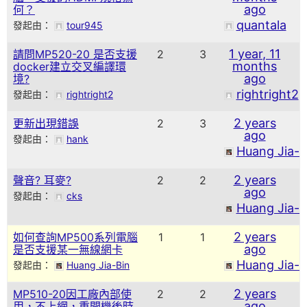
ago
何？
quantala
發起由：
tour945
1 year, 11
請問MP520-20 是否支援
2
3
months
docker建立交叉編譯環
ago
境?
rightright2
發起由：
rightright2
2 years
更新出現錯誤
2
3
ago
發起由：
hank
Huang Jia-B
2 years
聲音? 耳麥?
2
2
ago
發起由：
cks
Huang Jia-B
2 years
如何查詢MP500系列電腦
1
1
ago
是否支援某一無線網卡
Huang Jia-B
發起由：
Huang Jia-Bin
2 years
MP510-20因工廠內部使
2
2
ago
用，不上網，重開機後時