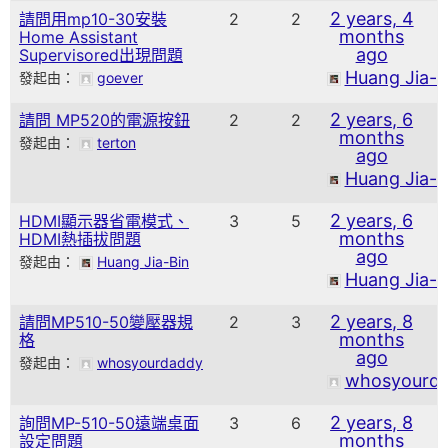
2 years, 4
請問用mp10-30安裝
2
2
months
Home Assistant
ago
Supervisored出現問題
Huang Jia-B
發起由：
goever
2 years, 6
請問 MP520的電源按鈕
2
2
months
發起由：
terton
ago
Huang Jia-B
2 years, 6
HDMI顯示器省電模式、
3
5
months
HDMI熱插拔問題
ago
發起由：
Huang Jia-Bin
Huang Jia-B
2 years, 8
請問MP510-50變壓器規
2
3
months
格
ago
發起由：
whosyourdaddy
whosyourd
2 years, 8
詢問MP-510-50遠端桌面
3
6
months
設定問題