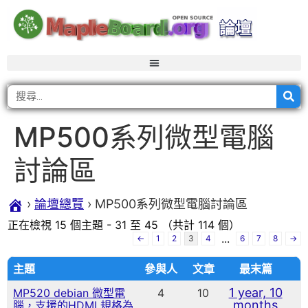
MP500系列微型電腦
討論區
›
論壇總覽
›
MP500系列微型電腦討論區
正在檢視 15 個主題 - 31 至 45 （共計 114 個）
...
←
1
2
3
4
6
7
8
→
主題
參與人
文章
最末篇
1 year, 10
MP520 debian 微型電
4
10
months
腦，支援的HDMI 規格為