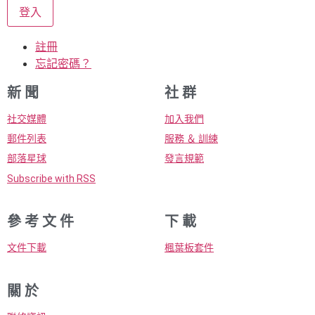
登入
註冊
忘記密碼？
新 聞
社 群
社交媒體
加入我們
郵件列表
服務 ＆ 訓練
部落星球
發言規範
Subscribe with RSS
參 考 文 件
下 載
文件下載
楓葉板套件
關 於