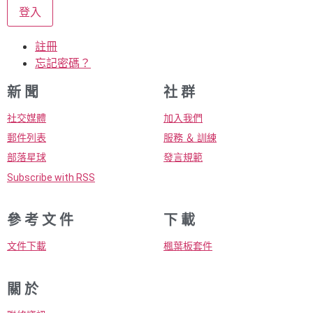
登入
註冊
忘記密碼？
新 聞
社 群
社交媒體
加入我們
郵件列表
服務 ＆ 訓練
部落星球
發言規範
Subscribe with RSS
參 考 文 件
下 載
文件下載
楓葉板套件
關 於